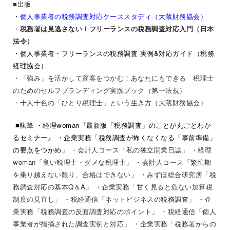
■出版
個人事業者の税務調査対応ケーススタディ（大蔵財務協会）
・
・
税務署は見逃さない！フリーランスの税務調査対応入門（日本
法令）
・
個人事業者・フリーランスの税務調査 実例&対応ガイド（税務
経理協会）
・
「強み」を活かして顧客をつかむ！あなたにもできる 税理士
のためのセルフブランディング実践ブック（第一法規）
・
十人十色の「ひとり税理士」という生き方（大蔵財務協会）
■執筆
・経理woman『最新版「税務調査」のことが丸ごとわか
るセミナー』
・企業実務「税務調査が怖くなくなる「事前準備」
の要点をつかめ」
・会計人コース「私の独立開業日誌」
・経理
woman「良い税理士・ダメな税理士」
・会計人コース「繁忙期
を乗り越えない限り、合格はできない」
・みずほ総合研究所「税
務調査対応の基本Q＆A」 ・企業実務「甘く見ると危ない加算税
制度の見直し」 ・税経通信「ネットビジネスの税務調査」 ・企
業実務「税務調査の反面調査対応のポイント」 ・税経通信「個人
事業者が指摘された調査実例と対応」 ・企業実務「税務署からの