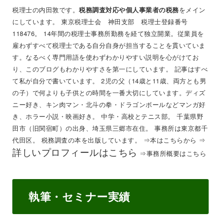
税理士の内田敦です。
をメイン
税務調査対応や個人事業者の税務
にしています。 東京税理士会 神田支部 税理士登録番号
118476。 14年間の税理士事務所勤務を経て独立開業。従業員を
雇わずすべて税理士である自分自身が担当することを貫いていま
す。なるべく専門用語を使わずわかりやすい説明を心がけてお
り、このブログもわかりやすさを第一にしています。 記事はすべ
て私が自分で書いています。 2児の父（14歳と11歳、両方とも男
の子）で何よりも子供との時間を一番大切にしています。ディズ
ニー好き、キン肉マン・北斗の拳・ドラゴンボールなどマンガ好
き、ホラー小説・映画好き。 中学・高校とテニス部。 千葉県野
田市（旧関宿町）の出身、埼玉県三郷市在住。 事務所は東京都千
代田区。 税務調査の本を出版しています。 ⇒
本はこちらから
⇒
詳しいプロフィールはこちら
⇒
事務所概要はこちら
執筆・セミナー実績