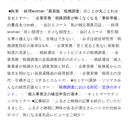
■執筆
・経理woman『最新版「税務調査」のことが丸ごとわか
るセミナー』
・企業実務「税務調査が怖くなくなる「事前準備」
の要点をつかめ」
・会計人コース「私の独立開業日誌」
・経理
woman「良い税理士・ダメな税理士」
・会計人コース「繁忙期
を乗り越えない限り、合格はできない」
・みずほ総合研究所「税
務調査対応の基本Q＆A」 ・企業実務「甘く見ると危ない加算税
制度の見直し」 ・税経通信「ネットビジネスの税務調査」 ・企
業実務「税務調査の反面調査対応のポイント」 ・税経通信「個人
事業者が指摘された調査実例と対応」 ・企業実務「税務署からの
疑念を招かない役員退職金の経理処理」 ・企業実務「税理士の交
代・引継ぎはこうするとスムーズ
」
■セミナー講師
・ソリマチみ
んなの経営応援セミナー
・
「税務調査における対応・交渉のポイ
ント」
・「個人事業主の確定申告の基本」
・ネットマーケティ
ングセミナー
■記事紹介 ・ふるさと納税の記事を紹介していただ
きました。
ふるさと納税に興味がある介護士さんへ☆その仕組み
やコツ、気になる返礼品レビューをご紹介！