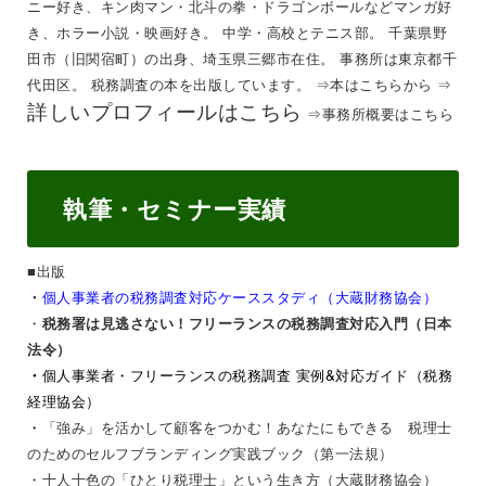
ニー好き、キン肉マン・北斗の拳・ドラゴンボールなどマンガ好
き、ホラー小説・映画好き。 中学・高校とテニス部。 千葉県野
田市（旧関宿町）の出身、埼玉県三郷市在住。 事務所は東京都千
代田区。 税務調査の本を出版しています。 ⇒
本はこちらから
⇒
詳しいプロフィールはこちら
⇒
事務所概要はこちら
執筆・セミナー実績
■出版
個人事業者の税務調査対応ケーススタディ（大蔵財務協会）
・
・
税務署は見逃さない！フリーランスの税務調査対応入門（日本
法令）
・
個人事業者・フリーランスの税務調査 実例&対応ガイド（税務
経理協会）
・
「強み」を活かして顧客をつかむ！あなたにもできる 税理士
のためのセルフブランディング実践ブック（第一法規）
・
十人十色の「ひとり税理士」という生き方（大蔵財務協会）