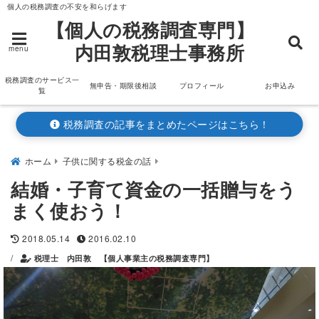
個人の税務調査の不安を和らげます
【個人の税務調査専門】
内田敦税理士事務所
menu
税務調査のサービス一
無申告・期限後相談
プロフィール
お申込み
覧
税務調査の記事をまとめたページはこちら！
ホーム
子供に関する税金の話
結婚・子育て資金の一括贈与をう
まく使おう！
2018.05.14
2016.02.10
/
税理士 内田敦 【個人事業主の税務調査専門】