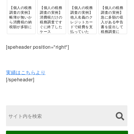
【個人の税務
【個人の税務
【個人の税務
【個人の税務
調査の実例】
調査の実例】
調査の実例】
調査の実例】
帳簿が無いか
消費税だけの
他人名義のク
急に多額の収
ら消費税の納
税務調査です
レジットカー
入がある申告
税額が多額に
ぐに終了した
ドで経費を支
書を提出して
ケース
払っていた
税務調査に
個人の方の税
[speheader position="right"]
務調査専門です！
実績はこちらより
[/speheader]