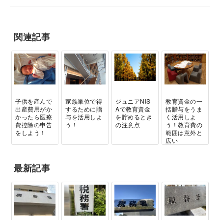
関連記事
子供を産んで
家族単位で得
ジュニアNIS
教育資金の一
出産費用がか
するために贈
Aで教育資金
括贈与をうま
かったら医療
与を活用しよ
を貯めるとき
く活用しよ
費控除の申告
う！
の注意点
う！教育費の
をしよう！
範囲は意外と
広い
最新記事