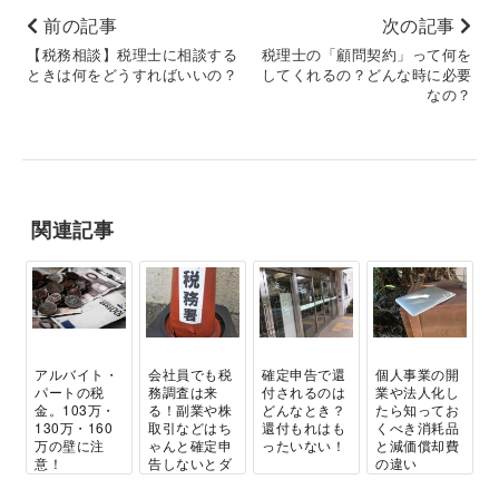
前の記事
次の記事
【税務相談】税理士に相談する
税理士の「顧問契約」って何を
ときは何をどうすればいいの？
してくれるの？どんな時に必要
なの？
関連記事
アルバイト・
会社員でも税
確定申告で還
個人事業の開
パートの税
務調査は来
付されるのは
業や法人化し
金。103万・
る！副業や株
どんなとき？
たら知ってお
130万・160
取引などはち
還付もれはも
くべき消耗品
万の壁に注
ゃんと確定申
ったいない！
と減価償却費
意！
告しないとダ
の違い
メ