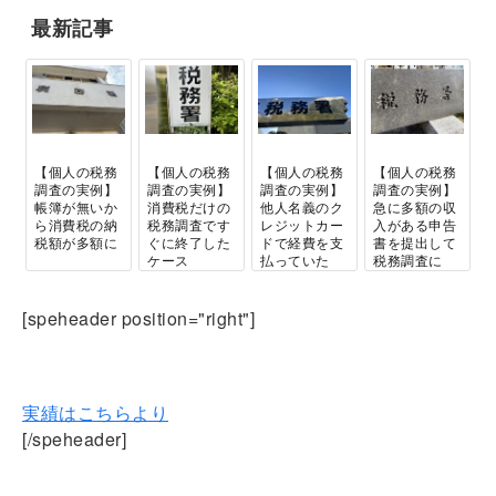
最新記事
【個人の税務
【個人の税務
【個人の税務
【個人の税務
調査の実例】
調査の実例】
調査の実例】
調査の実例】
帳簿が無いか
消費税だけの
他人名義のク
急に多額の収
ら消費税の納
税務調査です
レジットカー
入がある申告
税額が多額に
ぐに終了した
ドで経費を支
書を提出して
ケース
払っていた
税務調査に
個人の方の税
[speheader position="right"]
務調査専門です！
実績はこちらより
[/speheader]