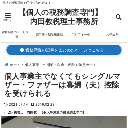
個人の税務調査の不安を和らげます
【個人の税務調査専門】
内田敦税理士事務所
menu
税務調査のサービス一
無申告・期限後相談
プロフィール
お申込み
覧
税務調査の記事をまとめたページはこちら！
ホーム
個人事業主の開業・税金・節税や確定申告
個人事業主でなくてもシングルマ
ザー・ファザーは寡婦（夫）控除
を受けられる
2021.07.14
2016.02.23
/
税理士 内田敦 【個人事業主の税務調査専門】