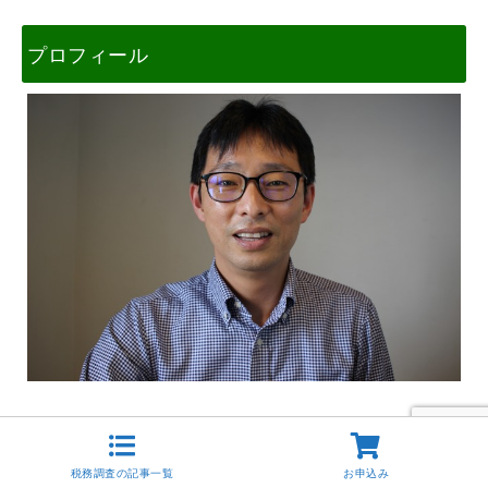
プロフィール
税理士の内田敦です。
をメイン
税務調査対応や個人事業者の税務
にしています。 東京税理士会 神田支部 税理士登録番号
税務調査の記事一覧
お申込み
118476。 14年間の税理士事務所勤務を経て独立開業。従業員を