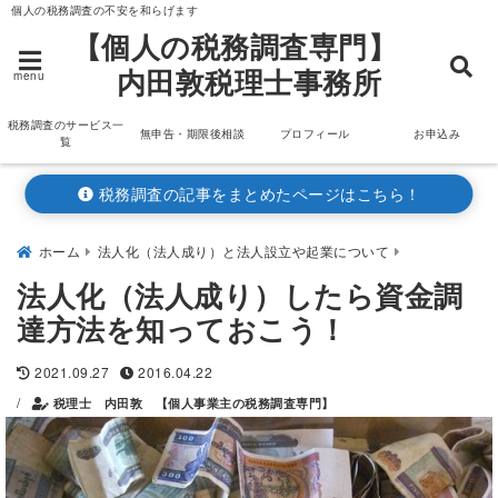
個人の税務調査の不安を和らげます
【個人の税務調査専門】
内田敦税理士事務所
menu
税務調査のサービス一
無申告・期限後相談
プロフィール
お申込み
覧
税務調査の記事をまとめたページはこちら！
ホーム
法人化（法人成り）と法人設立や起業について
法人化（法人成り）したら資金調
達方法を知っておこう！
2021.09.27
2016.04.22
/
税理士 内田敦 【個人事業主の税務調査専門】