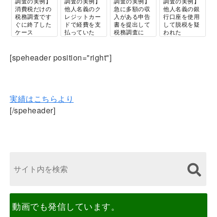
調査の実例】
調査の実例】
調査の実例】
調査の実例】
消費税だけの
他人名義のク
急に多額の収
他人名義の銀
税務調査です
レジットカー
入がある申告
行口座を使用
ぐに終了した
ドで経費を支
書を提出して
して脱税を疑
ケース
払っていた
税務調査に
われた
個人の方の税
[speheader position="right"]
務調査専門です！
実績はこちらより
[/speheader]
動画でも発信しています。