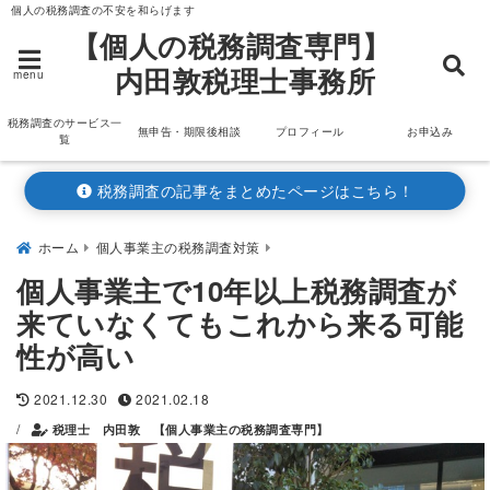
個人の税務調査の不安を和らげます
【個人の税務調査専門】
内田敦税理士事務所
menu
税務調査のサービス一
無申告・期限後相談
プロフィール
お申込み
覧
税務調査の記事をまとめたページはこちら！
ホーム
個人事業主の税務調査対策
個人事業主で10年以上税務調査が
来ていなくてもこれから来る可能
性が高い
2021.12.30
2021.02.18
/
税理士 内田敦 【個人事業主の税務調査専門】