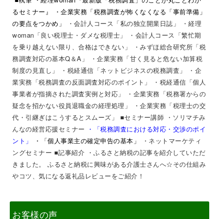
るセミナー』
・企業実務「税務調査が怖くなくなる「事前準備」
の要点をつかめ」
・会計人コース「私の独立開業日誌」
・経理
woman「良い税理士・ダメな税理士」
・会計人コース「繁忙期
を乗り越えない限り、合格はできない」
・みずほ総合研究所「税
務調査対応の基本Q＆A」 ・企業実務「甘く見ると危ない加算税
制度の見直し」 ・税経通信「ネットビジネスの税務調査」 ・企
業実務「税務調査の反面調査対応のポイント」 ・税経通信「個人
事業者が指摘された調査実例と対応」 ・企業実務「税務署からの
疑念を招かない役員退職金の経理処理」 ・企業実務「税理士の交
代・引継ぎはこうするとスムーズ
」
■セミナー講師
・ソリマチみ
んなの経営応援セミナー
・
「税務調査における対応・交渉のポイ
ント」
・「個人事業主の確定申告の基本」
・ネットマーケティ
ングセミナー
■記事紹介 ・ふるさと納税の記事を紹介していただ
きました。
ふるさと納税に興味がある介護士さんへ☆その仕組み
やコツ、気になる返礼品レビューをご紹介！
お客様の声