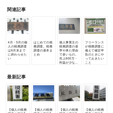
関連記事
4月・5月の個
はじめての税
個人事業主の
フリーランス
人の税務調査
務調査。税務
税務調査の基
が税務調査に
は6月末まで
調査の基本ま
準や来た理由
備えて確定申
に終わらせた
とめ
で多いもの。
告のときにや
い
売上900万・
っておきたい
利益が少な...
こと
最新記事
【個人の税務
【個人の税務
【個人の税務
【個人の税務