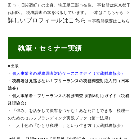
田市（旧関宿町）の出身、埼玉県三郷市在住。 事務所は東京都千
代田区。 税務調査の本を出版しています。 ⇒
本はこちらから
⇒
詳しいプロフィールはこちら
⇒
事務所概要はこちら
執筆・セミナー実績
■出版
個人事業者の税務調査対応ケーススタディ（大蔵財務協会）
・
・
税務署は見逃さない！フリーランスの税務調査対応入門（日本
法令）
・
個人事業者・フリーランスの税務調査 実例&対応ガイド（税務
経理協会）
・
「強み」を活かして顧客をつかむ！あなたにもできる 税理士
のためのセルフブランディング実践ブック（第一法規）
・
十人十色の「ひとり税理士」という生き方（大蔵財務協会）
■執筆
・経理woman『最新版「税務調査」のことが丸ごとわか