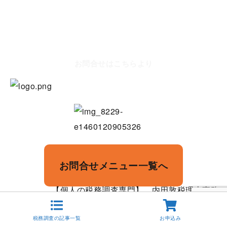
お問合せはこちらより
お問合せメニュー一覧へ
Copyright©
【個人の税務調査専門】 内田敦税理士事務
所
,2021All Rights Reserved.
税務調査の記事一覧
お申込み
Copy Protected by
Chetan
's
WP-Copyprotect
.