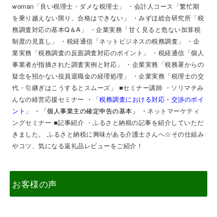
woman「良い税理士・ダメな税理士」
・会計人コース「繁忙期
を乗り越えない限り、合格はできない」
・みずほ総合研究所「税
務調査対応の基本Q＆A」 ・企業実務「甘く見ると危ない加算税
制度の見直し」 ・税経通信「ネットビジネスの税務調査」 ・企
業実務「税務調査の反面調査対応のポイント」 ・税経通信「個人
事業者が指摘された調査実例と対応」 ・企業実務「税務署からの
疑念を招かない役員退職金の経理処理」 ・企業実務「税理士の交
代・引継ぎはこうするとスムーズ
」
■セミナー講師
・ソリマチみ
んなの経営応援セミナー
・
「税務調査における対応・交渉のポイ
ント」
・「個人事業主の確定申告の基本」
・ネットマーケティ
ングセミナー
■記事紹介 ・ふるさと納税の記事を紹介していただ
きました。
ふるさと納税に興味がある介護士さんへ☆その仕組み
やコツ、気になる返礼品レビューをご紹介！
お客様の声