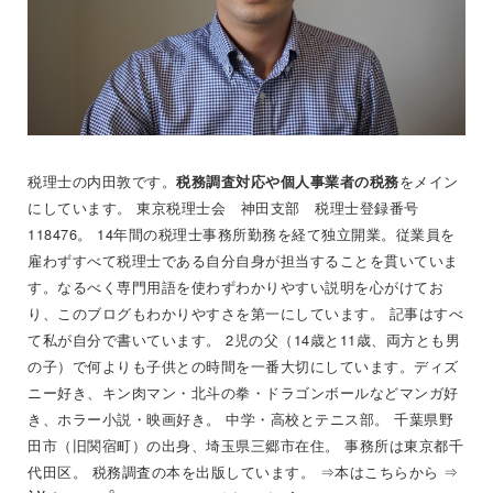
税理士の内田敦です。
をメイン
税務調査対応や個人事業者の税務
にしています。 東京税理士会 神田支部 税理士登録番号
118476。 14年間の税理士事務所勤務を経て独立開業。従業員を
雇わずすべて税理士である自分自身が担当することを貫いていま
す。なるべく専門用語を使わずわかりやすい説明を心がけてお
り、このブログもわかりやすさを第一にしています。 記事はすべ
て私が自分で書いています。 2児の父（14歳と11歳、両方とも男
の子）で何よりも子供との時間を一番大切にしています。ディズ
ニー好き、キン肉マン・北斗の拳・ドラゴンボールなどマンガ好
き、ホラー小説・映画好き。 中学・高校とテニス部。 千葉県野
田市（旧関宿町）の出身、埼玉県三郷市在住。 事務所は東京都千
代田区。 税務調査の本を出版しています。 ⇒
本はこちらから
⇒