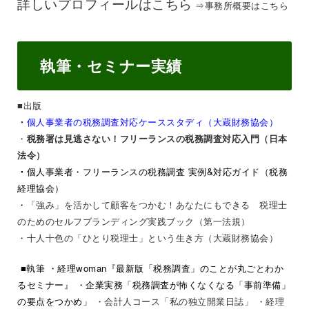
詳しいプロフィールはこちら
⇒
事務所概要はこちら
執筆・セミナー実績
■出版
個人事業者の税務調査対応ケーススタディ（大蔵財務協会）
・
・
税務署は見逃さない！フリーランスの税務調査対応入門（日本
法令）
・
個人事業者・フリーランスの税務調査 実例&対応ガイド（税務
経理協会）
・
「強み」を活かして顧客をつかむ！あなたにもできる 税理士
のためのセルフブランディング実践ブック（第一法規）
・
十人十色の「ひとり税理士」という生き方（大蔵財務協会）
■執筆
・経理woman『最新版「税務調査」のことが丸ごとわか
るセミナー』
・企業実務「税務調査が怖くなくなる「事前準備」
の要点をつかめ」
・会計人コース「私の独立開業日誌」
・経理