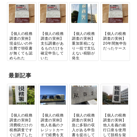
【個人の税務
【個人の税務
【個人の税務
【個人の税務
調査の実例】
調査の実例】
調査の実例】
調査の実例】
現金払いの外
支払調書があ
重加算税にな
20年間無申告
注費で領収書
るものだけを
り一括で支払
だったケース
が無くても認
確定申告して
えない税額が
められた
いた
発生
最新記事
【個人の税務
【個人の税務
【個人の税務
【個人の税務
調査の実例】
調査の実例】
調査の実例】
調査の実例】
消費税だけの
他人名義のク
急に多額の収
他人名義の銀
税務調査です
レジットカー
入がある申告
行口座を使用
ぐに終了した
ドで経費を支
書を提出して
して脱税を疑