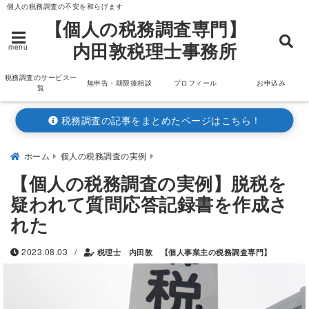
個人の税務調査の不安を和らげます
【個人の税務調査専門】
内田敦税理士事務所
menu
税務調査のサービス一
無申告・期限後相談
プロフィール
お申込み
覧
税務調査の記事をまとめたページはこちら！
ホーム
個人の税務調査の実例
【個人の税務調査の実例】脱税を
疑われて質問応答記録書を作成さ
れた
/
2023.08.03
税理士 内田敦 【個人事業主の税務調査専門】