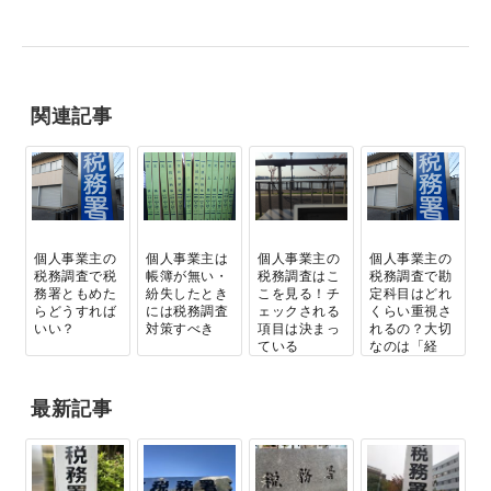
関連記事
個人事業主の
個人事業主は
個人事業主の
個人事業主の
税務調査で税
帳簿が無い・
税務調査はこ
税務調査で勘
務署ともめた
紛失したとき
こを見る！チ
定科目はどれ
らどうすれば
には税務調査
ェックされる
くらい重視さ
いい？
対策すべき
項目は決まっ
れるの？大切
ている
なのは「経
費...
最新記事