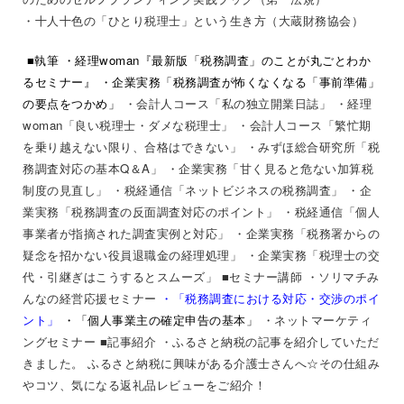
・
十人十色の「ひとり税理士」という生き方（大蔵財務協会）
■執筆
・経理woman『最新版「税務調査」のことが丸ごとわか
るセミナー』
・企業実務「税務調査が怖くなくなる「事前準備」
の要点をつかめ」
・会計人コース「私の独立開業日誌」
・経理
woman「良い税理士・ダメな税理士」
・会計人コース「繁忙期
を乗り越えない限り、合格はできない」
・みずほ総合研究所「税
務調査対応の基本Q＆A」 ・企業実務「甘く見ると危ない加算税
制度の見直し」 ・税経通信「ネットビジネスの税務調査」 ・企
業実務「税務調査の反面調査対応のポイント」 ・税経通信「個人
事業者が指摘された調査実例と対応」 ・企業実務「税務署からの
疑念を招かない役員退職金の経理処理」 ・企業実務「税理士の交
代・引継ぎはこうするとスムーズ
」
■セミナー講師
・ソリマチみ
んなの経営応援セミナー
・
「税務調査における対応・交渉のポイ
ント」
・「個人事業主の確定申告の基本」
・ネットマーケティ
ングセミナー
■記事紹介 ・ふるさと納税の記事を紹介していただ
きました。
ふるさと納税に興味がある介護士さんへ☆その仕組み
やコツ、気になる返礼品レビューをご紹介！