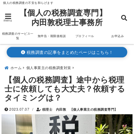
個人の税務調査の不安を和らげます
【個人の税務調査専門】
内田敦税理士事務所
menu
税務調査のサービス一
無申告・期限後相談
プロフィール
お申込み
覧
税務調査の記事をまとめたページはこちら！
ホーム
個人事業主の税務調査対策
【個人の税務調査】途中から税理
士に依頼しても大丈夫？依頼する
タイミングは？
/
2023.07.07
税理士 内田敦 【個人事業主の税務調査専門】