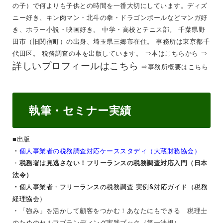
の子）で何よりも子供との時間を一番大切にしています。ディズ
ニー好き、キン肉マン・北斗の拳・ドラゴンボールなどマンガ好
き、ホラー小説・映画好き。 中学・高校とテニス部。 千葉県野
田市（旧関宿町）の出身、埼玉県三郷市在住。 事務所は東京都千
代田区。 税務調査の本を出版しています。 ⇒
本はこちらから
⇒
詳しいプロフィールはこちら
⇒
事務所概要はこちら
執筆・セミナー実績
■出版
個人事業者の税務調査対応ケーススタディ（大蔵財務協会）
・
・
税務署は見逃さない！フリーランスの税務調査対応入門（日本
法令）
・
個人事業者・フリーランスの税務調査 実例&対応ガイド（税務
経理協会）
・
「強み」を活かして顧客をつかむ！あなたにもできる 税理士
のためのセルフブランディング実践ブック（第一法規）