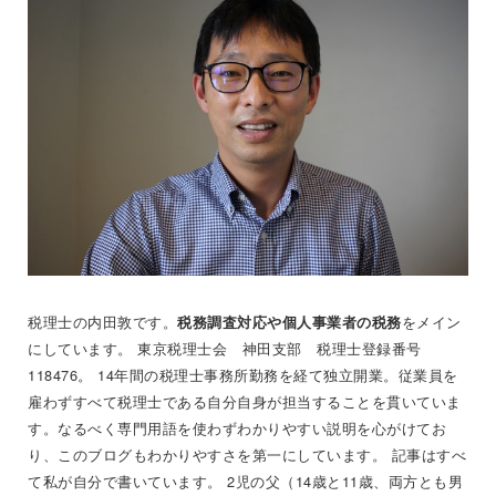
税理士の内田敦です。
をメイン
税務調査対応や個人事業者の税務
にしています。 東京税理士会 神田支部 税理士登録番号
118476。 14年間の税理士事務所勤務を経て独立開業。従業員を
雇わずすべて税理士である自分自身が担当することを貫いていま
す。なるべく専門用語を使わずわかりやすい説明を心がけてお
り、このブログもわかりやすさを第一にしています。 記事はすべ
て私が自分で書いています。 2児の父（14歳と11歳、両方とも男