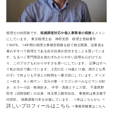
税理士の内田敦です。
をメイン
税務調査対応や個人事業者の税務
にしています。 東京税理士会 神田支部 税理士登録番号
118476。 14年間の税理士事務所勤務を経て独立開業。従業員を
雇わずすべて税理士である自分自身が担当することを貫いていま
す。なるべく専門用語を使わずわかりやすい説明を心がけてお
り、このブログもわかりやすさを第一にしています。 記事はすべ
て私が自分で書いています。 2児の父（14歳と11歳、両方とも男
の子）で何よりも子供との時間を一番大切にしています。ディズ
ニー好き、キン肉マン・北斗の拳・ドラゴンボールなどマンガ好
き、ホラー小説・映画好き。 中学・高校とテニス部。 千葉県野
田市（旧関宿町）の出身、埼玉県三郷市在住。 事務所は東京都千
代田区。 税務調査の本を出版しています。 ⇒
本はこちらから
⇒
詳しいプロフィールはこちら
⇒
事務所概要はこちら