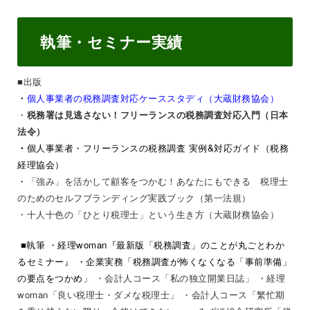
執筆・セミナー実績
■出版
個人事業者の税務調査対応ケーススタディ（大蔵財務協会）
・
・
税務署は見逃さない！フリーランスの税務調査対応入門（日本
法令）
・
個人事業者・フリーランスの税務調査 実例&対応ガイド（税務
経理協会）
・
「強み」を活かして顧客をつかむ！あなたにもできる 税理士
のためのセルフブランディング実践ブック（第一法規）
・
十人十色の「ひとり税理士」という生き方（大蔵財務協会）
■執筆
・経理woman『最新版「税務調査」のことが丸ごとわか
るセミナー』
・企業実務「税務調査が怖くなくなる「事前準備」
の要点をつかめ」
・会計人コース「私の独立開業日誌」
・経理
woman「良い税理士・ダメな税理士」
・会計人コース「繁忙期