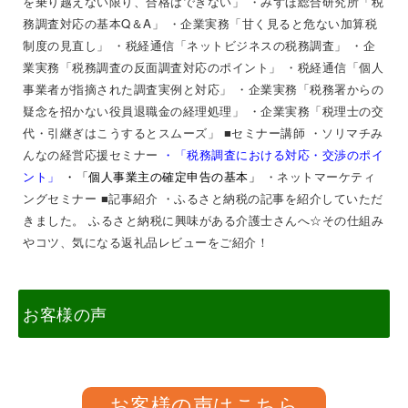
を乗り越えない限り、合格はできない」
・みずほ総合研究所「税
務調査対応の基本Q＆A」 ・企業実務「甘く見ると危ない加算税
制度の見直し」 ・税経通信「ネットビジネスの税務調査」 ・企
業実務「税務調査の反面調査対応のポイント」 ・税経通信「個人
事業者が指摘された調査実例と対応」 ・企業実務「税務署からの
疑念を招かない役員退職金の経理処理」 ・企業実務「税理士の交
代・引継ぎはこうするとスムーズ
」
■セミナー講師
・ソリマチみ
んなの経営応援セミナー
・
「税務調査における対応・交渉のポイ
ント」
・「個人事業主の確定申告の基本」
・ネットマーケティ
ングセミナー
■記事紹介 ・ふるさと納税の記事を紹介していただ
きました。
ふるさと納税に興味がある介護士さんへ☆その仕組み
やコツ、気になる返礼品レビューをご紹介！
お客様の声
お客様の声はこちら