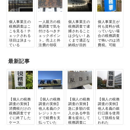
個人事業主の
一人親方の税
個人事業主の
個人事業主が
税務調査はこ
務調査で気を
税務調査で逮
何も資料が残
こを見る！チ
付けるべきチ
捕されること
っていない場
ェックされる
ェックポイン
は少ない！あ
合の税務調査
項目は決まっ
ト。売上と外
くまで適正な
で怖いのは消
ている
注費の領収
納税が目的
費税。可能
書...
な...
最新記事
【個人の税務
【個人の税務
【個人の税務
【個人の税務
調査の実例】
調査の実例】
調査の実例】
調査の実例】
消費税だけの
他人名義のク
急に多額の収
他人名義の銀
税務調査です
レジットカー
入がある申告
行口座を使用
ぐに終了した
ドで経費を支
書を提出して
して脱税を疑
ケース
払っていた
税務調査に
われた