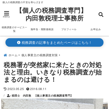
個人の税務調査の不安を和らげます
【個人の税務調査専門】
内田敦税理士事務所
menu
税務調査のサービス一
無申告・期限後相談
プロフィール
お申込み
覧
税務調査の記事をまとめたページはこちら！
ホーム
個人事業主の税務調査対策
税務署が突然家に来たときの対処
法と理由。いきなり税務調査が始
まるのは避ける！
2023.05.25
2016.08.11
/
税理士 内田敦 【個人事業主の税務調査専門】