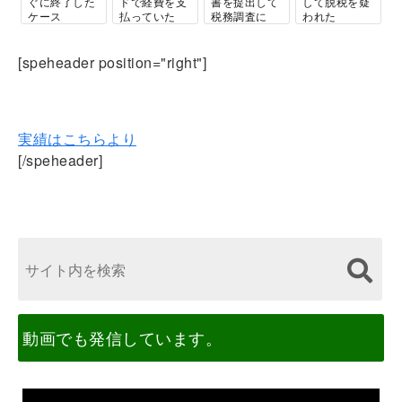
ぐに終了した
ドで経費を支
書を提出して
して脱税を疑
ケース
払っていた
税務調査に
われた
個人の方の税
[speheader position="right"]
務調査専門です！
実績はこちらより
[/speheader]
動画でも発信しています。