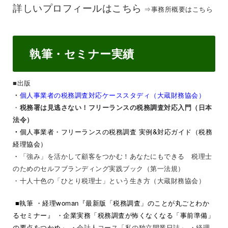
詳しいプロフィールはこちら
⇒
事務所概要はこちら
執筆・セミナー実績
■出版
個人事業者の税務調査対応ケーススタディ（大蔵財務協会）
・
・
税務署は見逃さない！フリーランスの税務調査対応入門（日本
法令）
・
個人事業者・フリーランスの税務調査 実例&対応ガイド（税務
経理協会）
・
「強み」を活かして顧客をつかむ！あなたにもできる 税理士
のためのセルフブランディング実践ブック（第一法規）
・
十人十色の「ひとり税理士」という生き方（大蔵財務協会）
■執筆
・経理woman『最新版「税務調査」のことが丸ごとわか
るセミナー』
・企業実務「税務調査が怖くなくなる「事前準備」
の要点をつかめ」
・会計人コース「私の独立開業日誌」
・経理