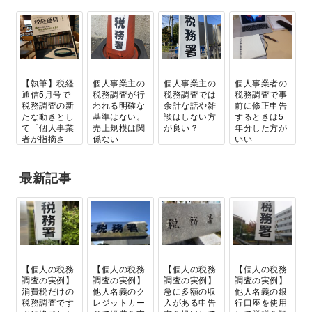
【執筆】税経
個人事業主の
個人事業主の
個人事業者の
通信5月号で
税務調査が行
税務調査では
税務調査で事
税務調査の新
われる明確な
余計な話や雑
前に修正申告
たな動きとし
基準はない。
談はしない方
するときは5
て「個人事業
売上規模は関
が良い？
年分した方が
者が指摘さ
係ない
いい
れ...
最新記事
【個人の税務
【個人の税務
【個人の税務
【個人の税務
調査の実例】
調査の実例】
調査の実例】
調査の実例】
消費税だけの
他人名義のク
急に多額の収
他人名義の銀
税務調査です
レジットカー
入がある申告
行口座を使用