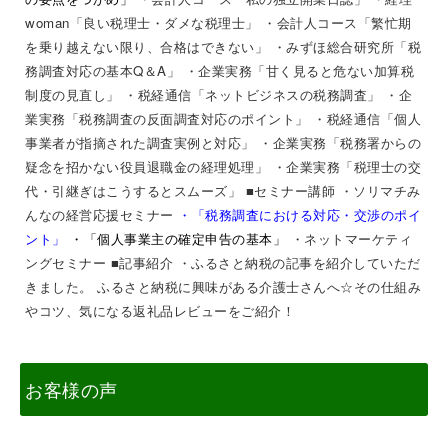
woman「良い税理士・ダメな税理士」
・会計人コース「繁忙期
を乗り越えない限り、合格はできない」
・みずほ総合研究所「税
務調査対応の基本Q＆A」 ・企業実務「甘く見ると危ない加算税
制度の見直し」 ・税経通信「ネットビジネスの税務調査」 ・企
業実務「税務調査の反面調査対応のポイント」 ・税経通信「個人
事業者が指摘された調査実例と対応」 ・企業実務「税務署からの
疑念を招かない役員退職金の経理処理」 ・企業実務「税理士の交
代・引継ぎはこうするとスムーズ
」
■セミナー講師
・ソリマチみ
んなの経営応援セミナー
・
「税務調査における対応・交渉のポイ
ント」
・「個人事業主の確定申告の基本」
・ネットマーケティ
ングセミナー
■記事紹介 ・ふるさと納税の記事を紹介していただ
きました。
ふるさと納税に興味がある介護士さんへ☆その仕組み
やコツ、気になる返礼品レビューをご紹介！
お客様の声